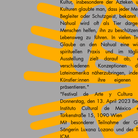
Kultur, insbesondere der Azteken
Kulturen glaubte man, dass jeder Men
Begleiter oder Schutzgeist, bekannt
Nahual wird oft als Tier darge
Menschen helfen, ihn zu beschützen
Lebensweg zu führen. In vielen Tra
Glaube an den Nahual eine wic
spirituellen Praxis und im täg
Ausstellung zielt darauf ab,
verschiedenen Konzeptionen d
Lateinamerika näherzubringen, ind
Künstler:innen ihre eigenen
präsentieren."
"Festival de Arte y Cultura 
Donnerstag, den 13. April 2023 Be
Instituto Cultural de México 
Türkenstraße 15, 1090 Wien
Mit besonderer Teilnahme der G
Sängerin Luxana Lozano und des T
ICM.