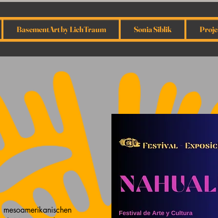
BasementArt by LichTraum
Sonia Siblik
Proje
s
r mesoamerikanischen