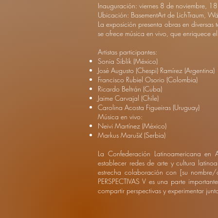
Inauguración: viernes 8 de noviembre, 18
Ubicación: BasementArt de LichTraum, Wä
La exposición presenta obras en diversas té
se ofrece música en vivo, que enriquece el
Artistas participantes:
Sonia Siblik (México)
José Augusto (Chespi) Ramírez (Argentina)
Francisco Rubiel Osorio (Colombia)
Ricardo Beltrán (Cuba)
Jaime Carvajal (Chile)
Carolina Acosta Figueiras (Uruguay)
Música en vivo:
Neivi Martínez (México)
Markus Marušić (Serbia)
La Confederación Latinoamericana en 
establecer redes de arte y cultura latin
estrecha colaboración con [su nombre/org
PERSPECTIVAS V es una parte importante 
compartir perspectivas y experimentar junto