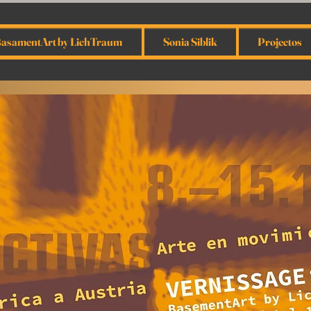
asamentArt by LichTraum
Sonia Siblik
Projectos